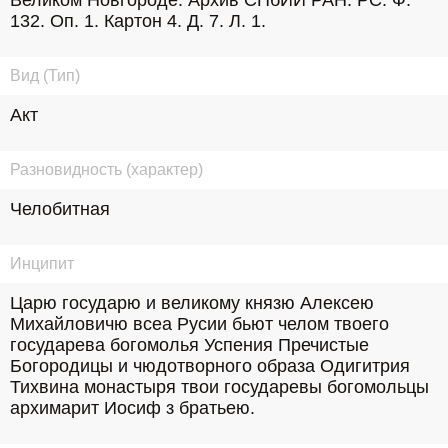
Великом Новгороде. Архив СПбИИ РАН. РС. Ф. 
132. Оп. 1. Картон 4. Д. 7. Л. 1.
Вид (Тип)
Акт
Разновидность (характер)
Челобитная
Инципит
Царю государю и великому князю Алексею 
Михайловичю всеа Русии бьют челом твоего 
государева богомолья Успения Пречистые 
Богородицы и чюдотворного образа Одигитрия 
Тихвина монастыря твои государевы богомольцы 
архимарит Иосиф з братьею.