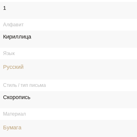
1
Алфавит
Кириллица
Язык
Русский
Стиль / тип письма
Скоропись
Материал
Бумага