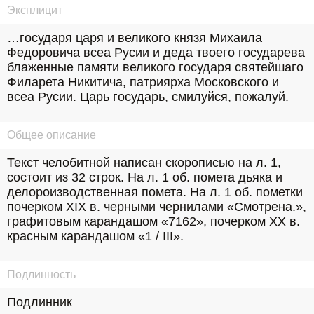
Эксплицит
…государя царя и великого князя Михаила 
Федоровича всеа Русии и деда твоего государева 
блаженные памяти великого государя святейшаго 
Филарета Никитича, патриярха Московского и 
всеа Русии. Царь государь, смилуйся, пожалуй.
Общее описание
Текст челобитной написан скорописью на л. 1, 
состоит из 32 строк. На л. 1 об. помета дьяка и 
делороизводственная помета. На л. 1 об. пометки 
почерком XIX в. черными чернилами «Смотрена.», 
графитовым карандашом «7162», почерком XX в. 
красным карандашом «1 / III».
Подлинность
Подлинник