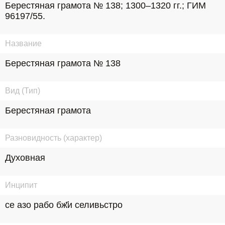
Берестяная грамота № 138; 1300–1320 гг.; ГИМ 
96197/55.
Название
Берестяная грамота № 138
Вид (Тип)
Берестяная грамота
Разновидность (характер)
Духовная
Инципит
се азо рабо бж҃и селивьстро