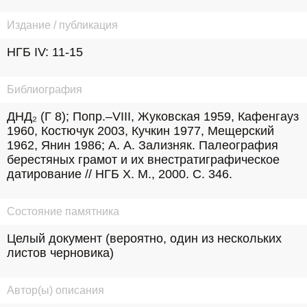
Издание / публикация
НГБ IV: 11-15
Библиография
ДНД₂ (Г 8); Попр.–VIII, Жуковская 1959, Кафенгауз 
1960, Костючук 2003, Кучкин 1977, Мещерский 
1962, Янин 1986; А. А. Зализняк. Палеография 
берестяных грамот и их внестратиграфическое 
датирование // НГБ X. М., 2000. С. 346.
Состояние памятника
Целый документ (вероятно, один из нескольких 
листов черновика)
Автор(ы) описания