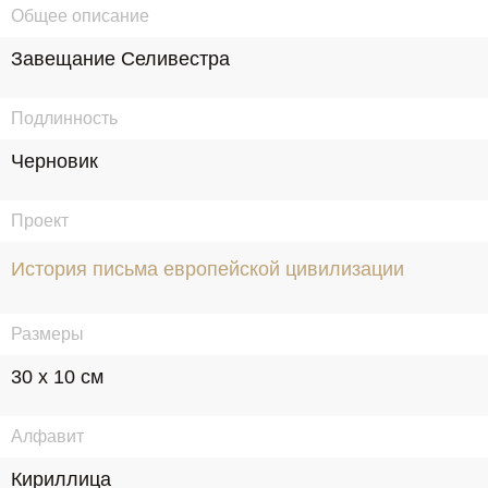
Общее описание
Завещание Селивестра
Подлинность
Черновик
Проект
История письма европейской цивилизации
Размеры
30 х 10 см
Алфавит
Кириллица