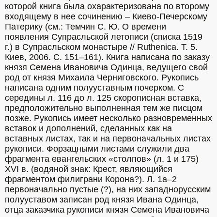
которой книга была охарактеризована по второму 
входящему в нее сочинению – Киево-Печерскому 
Патерику (см.: Темчин С. Ю. О времени 
появления Супрасльской летописи (списка 1519 
г.) в Супрасльском монастыре // Ruthenica. T. 5. 
Киев, 2006. С. 151–161). Книга написана по заказу 
князя Семена Ивановича Одинца, ведущего свой 
род от князя Михаила Черниговского. Рукопись 
написана одним полууставным почерком. С 
середины л. 116 до л. 125 скорописная вставка, 
предположительно выполненная тем же писцом 
позже. Рукопись имеет несколько разновременных 
вставок и дополнений, сделанных как на 
вставных листах, так и на первоначальных листах 
рукописи. Форзацными листами служили два 
фрагмента евангельских «столпов» (л. 1 и 175) 
XVI в. (водяной знак: Крест, являющийся 
фрагментом филиграни Корона?). Л. 1а–2 
первоначально пустые (?), на них западнорусским 
полууставом записан род князя Ивана Одинца, 
отца заказчика рукописи князя Семена Ивановича 