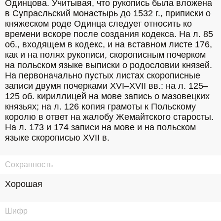
Одинцова. Учитывая, что рукопись была вложена 
в Супрасльский монастырь до 1532 г., приписки о 
княжеском роде Одинца следует относить ко 
времени вскоре после создания кодекса. На л. 85 
об., входящем в кодекс, и на вставном листе 176, 
как и на полях рукописи, скорописным почерком 
на польском языке выписки о родословии князей. 
На первоначально пустых листах скорописные 
записи двумя почерками XVI–XVII вв.: на л. 125–
125 об. кириллицей на мове запись о мазовецких 
князьях; на л. 126 копия грамоты к Польскому 
королю в ответ на жалобу Жемайтского старосты. 
На л. 173 и 174 записи на мове и на польском 
языке скорописью XVII в.
Сохранность
Хорошая
Шифр