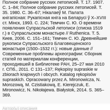
Полное собрание русских летописей. Т. 17. 1907. 
С. 1–84; Полное собрание русских летописей. Т. 
35. 1980. С. 36–67; Нiкалаеў М. Палата 
кнiгапiсная: Рукапiсная кнiга на Беларусi ў X–XVIII 
ст. Мiнск, 1993. С. 224; Темчин С. Ю. О времени 
появления Супрасльской летописи (списка 1519 
г.) в Супрасльском монастыре // Ruthenica. T. 5. 
Киев, 2006. С. 151–161; Темчин С. Ю. Древнейшие 
рукописи Супрасльского Благовещенского 
монастыря (1500–1532 гг.): новые данные // 
Современные проблемы археографии: Сборник 
статей по материалам конференции, 
проходившей в Библиотеке РАН, 25–27 мая 2010 
г. СПб., 2011. С 131–137; Rękopisy supraskie w 
zbiorach krajowych i obcych. Katalog rękopisów 
supraskich. Opracowany przez A. Mironowicza, N. 
Morozową, M. Czistiakową, E. Kierejczuk, E. 
Mironowicz, N. Nikołajewa. Białystok, 2014. S. 365–
369.
Автор(ы) описания