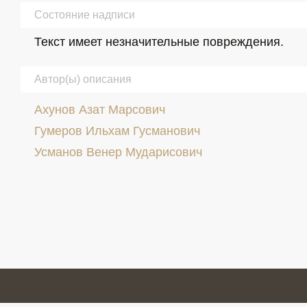
Состояние надписи
Текст имеет незначительные повреждения.
Автор(ы) описания
Ахунов Азат Марсович
Гумеров Ильхам Гусманович
Усманов Венер Мударисович