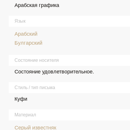
Арабская графика
Язык
Арабский
Булгарский
Состояние носителя
Состояние удовлетворительное.
Стиль / тип письма
Куфи
Материал
Серый известняк