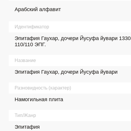
Арабский алфавит
Идентификатор
Эпитафия Гаухар, дочери Йусуфа йувари 1330 
110/110 ЭПГ.
Название
Эпитафия Гаухар, дочери Йусуфа йувари
Разновидность (характер)
Намогильная плита
Тип/Жанр
Эпитафия