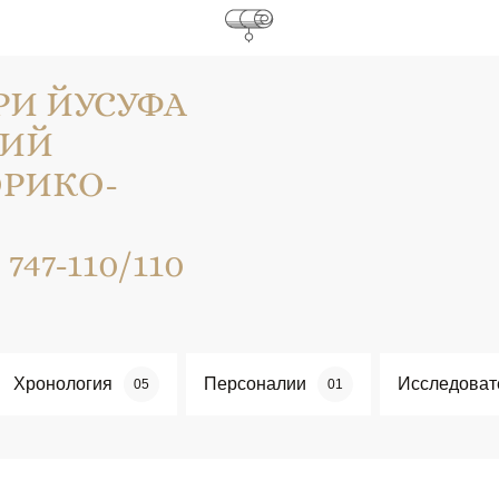
РИ ЙУСУФА
КИЙ
ОРИКО-
47-110/110
Хронология
Персоналии
Исследоват
05
01