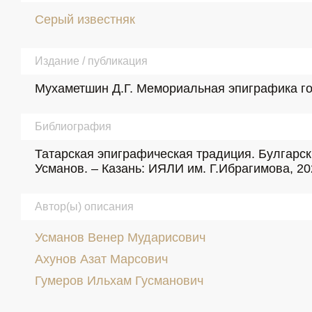
Серый известняк
Издание / публикация
Мухаметшин Д.Г. Мемориальная эпиграфика гор
Библиография
Татарская эпиграфическая традиция. Булгарские 
Усманов. – Казань: ИЯЛИ им. Г.Ибрагимова, 202
Автор(ы) описания
Усманов Венер Мударисович
Ахунов Азат Марсович
Гумеров Ильхам Гусманович