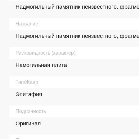
Надмогильный памятник неизвестного, фрагмент
Название
Надмогильный памятник неизвестного, фрагмент
Разновидность (характер)
Намогильная плита
Тип/Жанр
Эпитафия
Подлинность
Оригинал