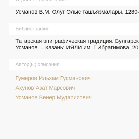
Усманов В.М. Олуг Олыс ташъязмалары. 1280-14
Библиография
Татарская эпиграфическая традиция. Булгарские 
Усманов. – Казань: ИЯЛИ им. Г.Ибрагимова, 202
Автор(ы) описания
Гумеров Ильхам Гусманович
Ахунов Азат Марсович
Усманов Венер Мударисович