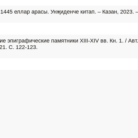
45 еллар арасы. Унҗиденче китап. – Казан, 2023. – 5
эпиграфические памятники XIII-XIV вв. Кн. 1. / Авт.-с
1. С. 122-123.