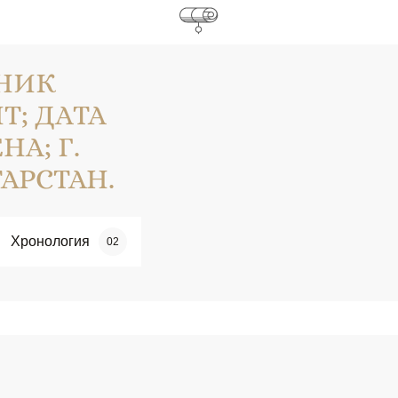
НИК
Т; ДАТА
А; Г.
АРСТАН.
Хронология
02