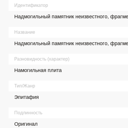
Идентификатор
Надмогильный памятник неизвестного, фрагмент
Название
Надмогильный памятник неизвестного, фрагмент
Разновидность (характер)
Намогильная плита
Тип/Жанр
Эпитафия
Подлинность
Оригинал